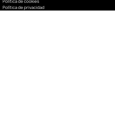
Política de cookies
Política de privacidad
Síguenos:
«Financiado por la Unión Europea – NextGenerationEU»
«Financiado por la Unión Europea – NextGenerationEU. Sin
embargo, los puntos de vista y las opiniones expresadas
son únicamente los del autor o autores y no reflejan
necesariamente los de la Unión Europea o la Comisión
Europea. Ni la Unión Europea ni la Comisión Europea
pueden ser consideradas responsables de las mismas»