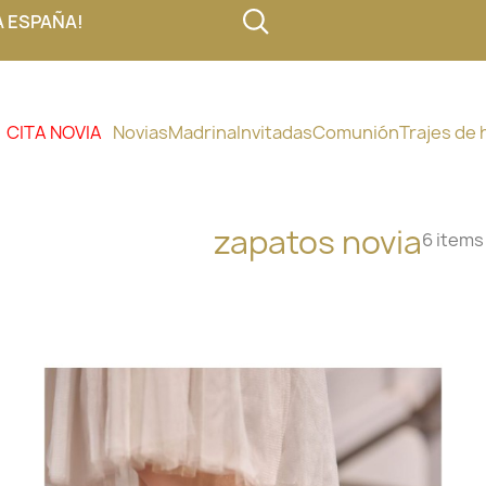
A ESPAÑA!
CITA NOVIA
Novias
Madrina
Invitadas
Comunión
Trajes de
zapatos novia
6 items