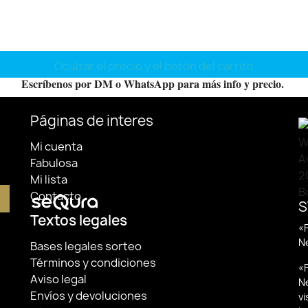
Ocultar el precio y el botón del carrito
Escríbenos por DM o WhatsApp para más info y precio.
Páginas de interes
Mi cuenta
Fabulosa
Mi lista
Contacto
S
Textos legales
«F
N
Bases legales sorteo
Términos y condiciones
«F
Aviso legal
N
Envíos y devoluciones
v