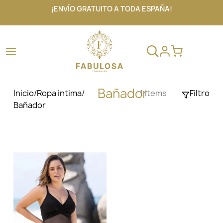
¡ENVÍO GRATUITO A TODA ESPAÑA!
Bañador
Inicio
/
Ropa intima
/
1 items
Filtro
Bañador