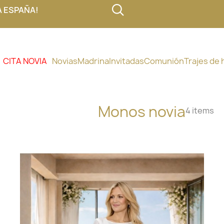
A ESPAÑA!
CITA NOVIA
Novias
Madrina
Invitadas
Comunión
Trajes de
Monos novia
4 items