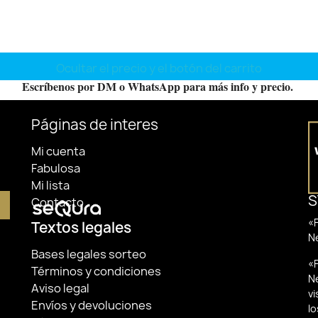
Ocultar el precio y el botón del carrito
Escríbenos por DM o WhatsApp para más info y precio.
Páginas de interes
Mi cuenta
Fabulosa
Mi lista
S
Contacto
«F
Textos legales
N
Bases legales sorteo
«F
Términos y condiciones
N
Aviso legal
v
Envíos y devoluciones
lo