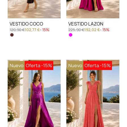
VESTIDO COCO
VESTIDO LAZON
120,90 €
102,77 €
- 15%
225,90 €
192,02 €
- 15%
Nuevo
Oferta
-15%
Nuevo
Oferta
-15%