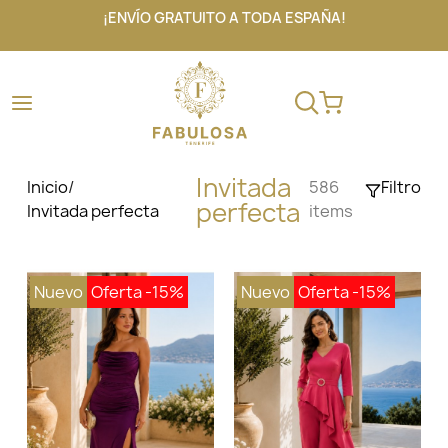
¡ENVÍO GRATUITO A TODA ESPAÑA!
Invitada
Inicio
/
586
Filtro
perfecta
Invitada perfecta
items
Nuevo
Oferta
-15%
Nuevo
Oferta
-15%