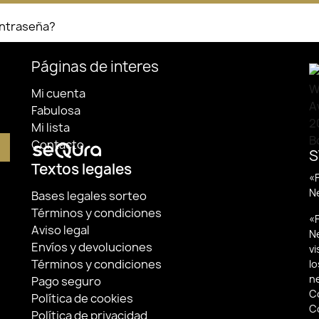
ontraseña?
Páginas de interes
Mi cuenta
Fabulosa
Mi lista
Contacto
S
Textos legales
«F
N
Bases legales sorteo
Términos y condiciones
«F
Aviso legal
N
Envíos y devoluciones
v
Términos y condiciones
lo
n
Pago seguro
Co
Política de cookies
C
Política de privacidad