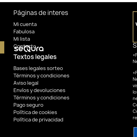
Páginas de interes
Mi cuenta
Fabulosa
Mi lista
S
Contacto
«F
Textos legales
N
Bases legales sorteo
«F
Términos y condiciones
N
Aviso legal
v
Envíos y devoluciones
lo
Términos y condiciones
n
Pago seguro
Co
C
Política de cookies
r
Política de privacidad