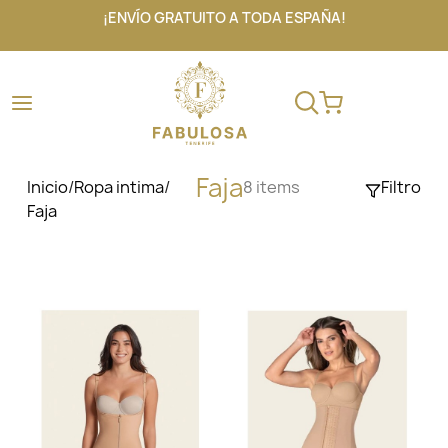
¡ENVÍO GRATUITO A TODA ESPAÑA!
Faja
Inicio
/
Ropa intima
/
8 items
Filtro
Faja