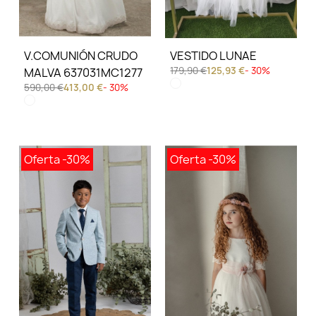
V.COMUNIÓN CRUDO
VESTIDO LUNAE
179,90 €
125,93 €
- 30%
MALVA 637031MC1277
590,00 €
413,00 €
- 30%
Oferta
-30%
Oferta
-30%