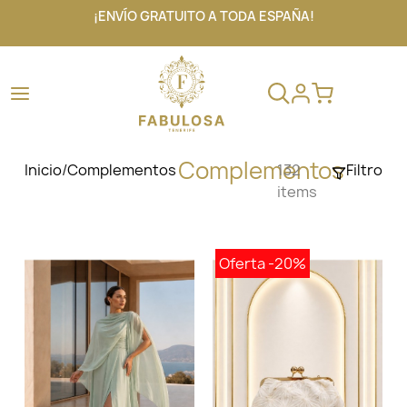
¡ENVÍO GRATUITO A TODA ESPAÑA!
Complementos
Inicio
/
Complementos
132
Filtro
items
Oferta
-20%