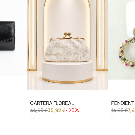
LO QUIERO VER
LO QU
CARTERA FLOREAL
PENDIENT
44,90 €
35,92 €
- 20%
14,90 €
7,4