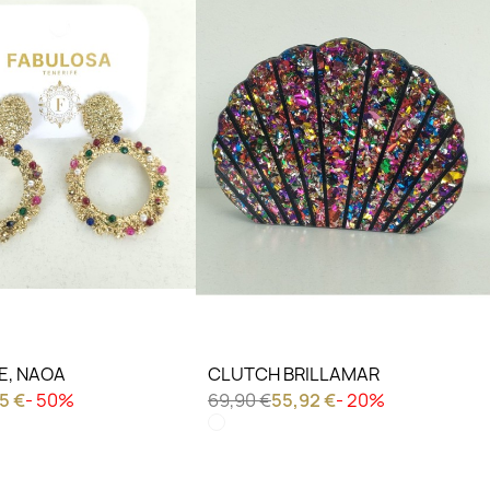
IERO VER
LO QUIERO VER
E, NAOA
CLUTCH BRILLAMAR
5 €
- 50%
69,90 €
55,92 €
- 20%