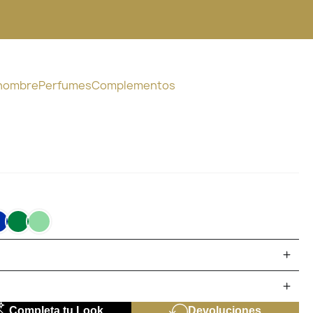
 hombre
Perfumes
Complementos
UL
AZUL
VERDE
VERDE
TROLEO
KLEIN
07
MANZANA
Completa tu Look
Devoluciones