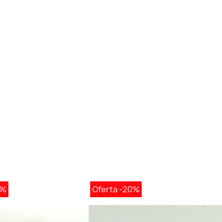
0%
Oferta
-20%