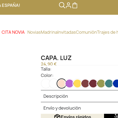
A ESPAÑA!
CITA NOVIA
Novias
Madrina
Invitadas
Comunión
Trajes de
CAPA. LUZ
24,90 €
Talla:
Color:
NEGRO
BLANCO
ROSA
LILA
MOSTAZA
MARRON
VINO
VERDE
AZ
PALO
OLIVA
PE
Descripción
Envío y devolución
Envíos rápidos