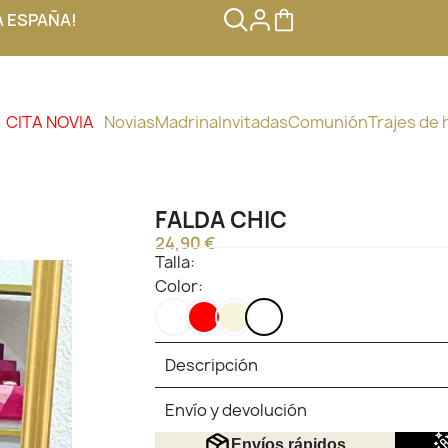
A ESPAÑA!
CITA NOVIA
Novias
Madrina
Invitadas
Comunión
Trajes de
FALDA CHIC
24,90 €
Talla:
Color:
NEGRO
ROJO
BEIGE
ESTAMPADO
Descripción
Envío y devolución
Envíos rápidos