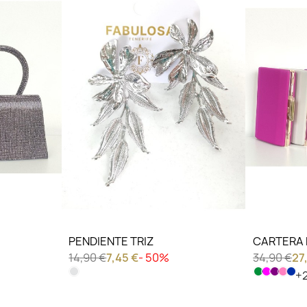
LO QUIERO VER
LO QU
PENDIENTE TRIZ
CARTERA 
14,90 €
7,45 €
- 50%
34,90 €
27
+