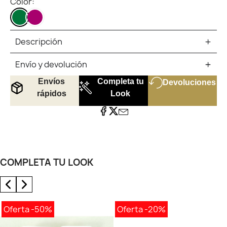
Color:
VERDE
BERENJENA
OS
CLARO
Descripción
Envío y devolución
Envíos
Completa tu
Devoluciones
rápidos
Look
COMPLETA TU LOOK
Oferta
-50%
Oferta
-20%