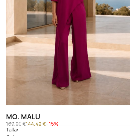
MO. MALU
169,90 €
144,42 €
- 15%
Talla: