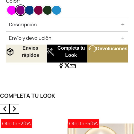
Color:
FUCSIA
MORADO
AZUL
BURDEO
VERDE
AZUL
MARINO
MUSGO
CANARD
Descripción
Envío y devolución
Envíos
Completa tu
Devoluciones
rápidos
Look
COMPLETA TU LOOK
Oferta
-20%
Oferta
-50%