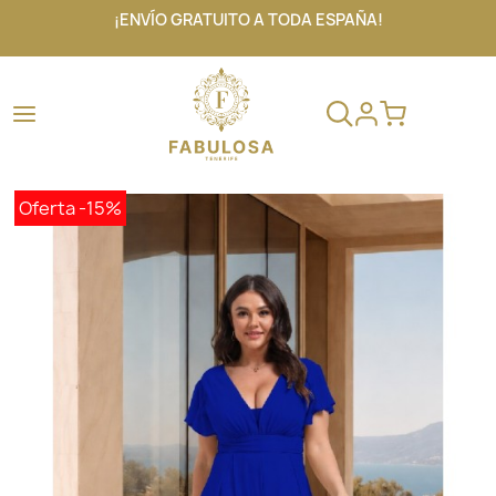
¡ENVÍO GRATUITO A TODA ESPAÑA!
Oferta
-15%