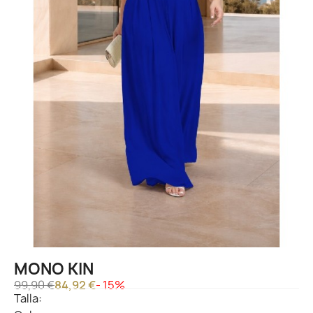
MONO KIN
99,90 €
84,92 €
- 15%
Talla: