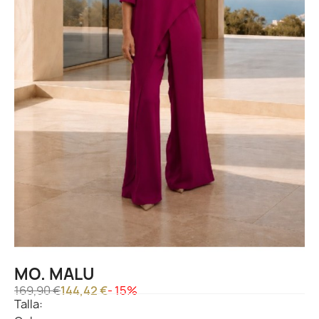
MO. MALU
169,90 €
144,42 €
- 15%
Talla: