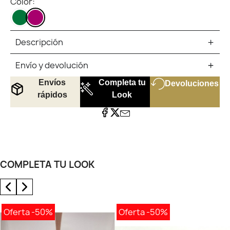
Color:
VERDE
BERENJENA
OS
CLARO
Descripción
Envío y devolución
Envíos
Completa tu
Devoluciones
rápidos
Look
COMPLETA TU LOOK
Oferta
-50%
Oferta
-50%