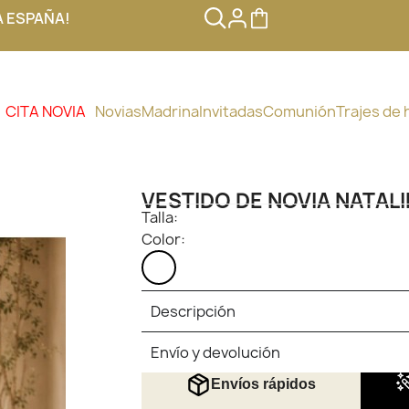
A ESPAÑA!
CITA NOVIA
Novias
Madrina
Invitadas
Comunión
Trajes de
VESTIDO DE NOVIA NATALI
Talla:
Color:
BLANCO
Descripción
Envío y devolución
Envíos rápidos