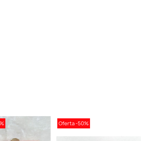
0%
Oferta
-50%