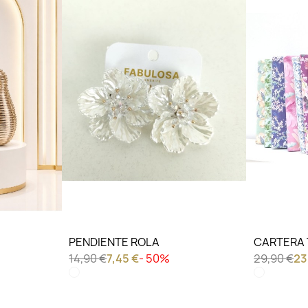
LO QUIERO VER
LO QU
PENDIENTE ROLA
CARTERA 
14,90 €
7,45 €
- 50%
29,90 €
23