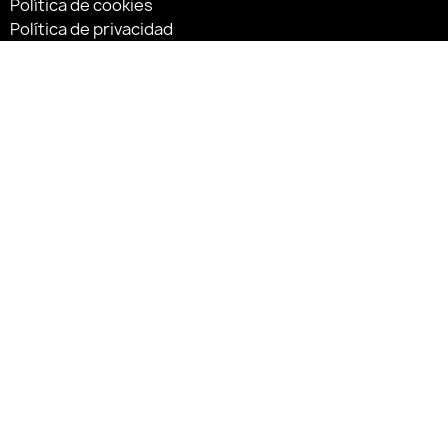
Política de cookies
Política de privacidad
Síguenos:
«Financiado por la Unión Europea – NextGenerationEU»
«Financiado por la Unión Europea – NextGenerationEU. Sin
embargo, los puntos de vista y las opiniones expresadas
son únicamente los del autor o autores y no reflejan
necesariamente los de la Unión Europea o la Comisión
Europea. Ni la Unión Europea ni la Comisión Europea
pueden ser consideradas responsables de las mismas»