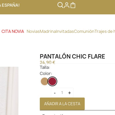
A ESPAÑA!
CITA NOVIA
Novias
Madrina
Invitadas
Comunión
Trajes de
PANTALÓN CHIC FLARE
24,90 €
Talla:
Color:
CAMEL
GRANATE
-
+
AÑADIR A LA CESTA