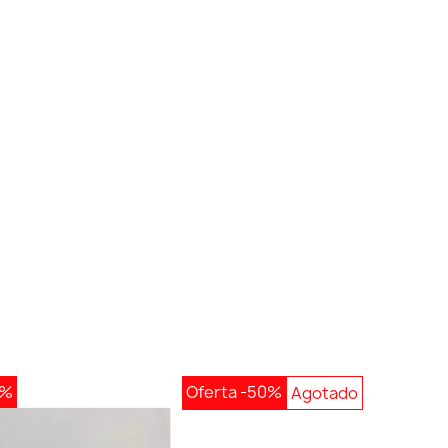
0%
Oferta
-50%