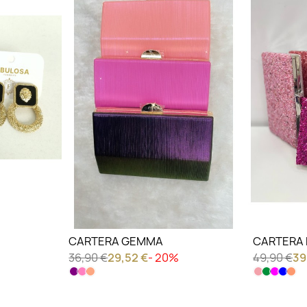
LO QUIERO VER
LO QU
CARTERA GEMMA
CARTERA 
36,90 €
29,52 €
- 20%
49,90 €
39