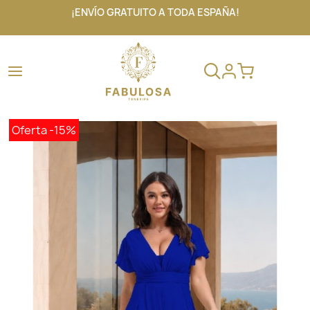
¡ENVÍO GRATUITO A TODA ESPAÑA!
Oferta
-15%