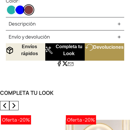
Color:
TURQUESA
AZUL
MARRON
Descripción
Envío y devolución
Envíos
Completa tu
Devoluciones
rápidos
Look
COMPLETA TU LOOK
Oferta
-20%
Oferta
-20%