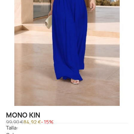
MONO KIN
99,90 €
84,92 €
- 15%
Talla: