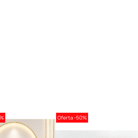
0%
Oferta
-50%