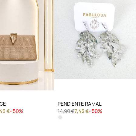
IERO VER
LO QUIERO VER
UCE
PENDIENTE RAMAL
,45 €
- 50%
14,90 €
7,45 €
- 50%