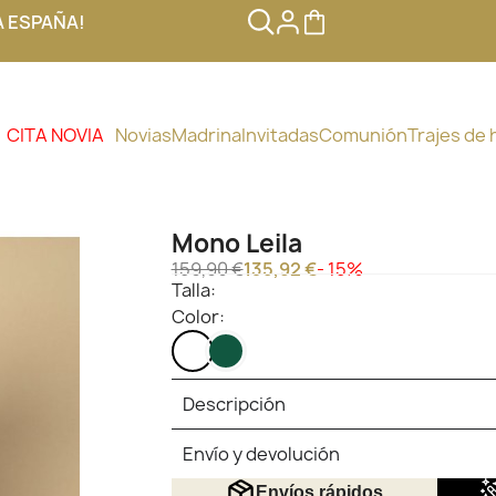
A ESPAÑA!
CITA NOVIA
Novias
Madrina
Invitadas
Comunión
Trajes de
Mono Leila
159,90 €
135,92 €
- 15%
Talla:
Color:
NEGRO
VERDE
OSCURO
Descripción
Envío y devolución
Envíos rápidos