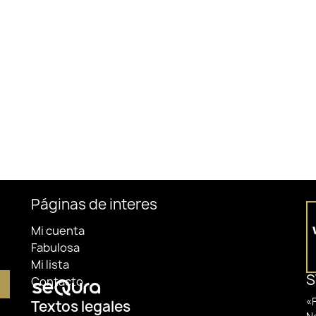
Páginas de interes
Mi cuenta
Fabulosa
Mi lista
S
Contacto
«F
Textos legales