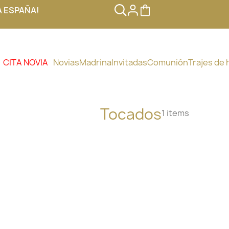
A ESPAÑA!
CITA NOVIA
Novias
Madrina
Invitadas
Comunión
Trajes de
Tocados
1 items