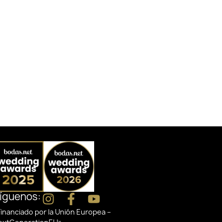
íguenos:
inanciado por la Unión Europea –