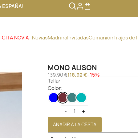
A ESPAÑA!
CITA NOVIA
Novias
Madrina
Invitadas
Comunión
Trajes de
MONO ALISON
139,90 €
118,92 €
- 15%
Talla:
Color:
AZUL
VINO
AZUL
VERDE
PETROLEO
AGUA
OSCURO
-
+
AÑADIR A LA CESTA