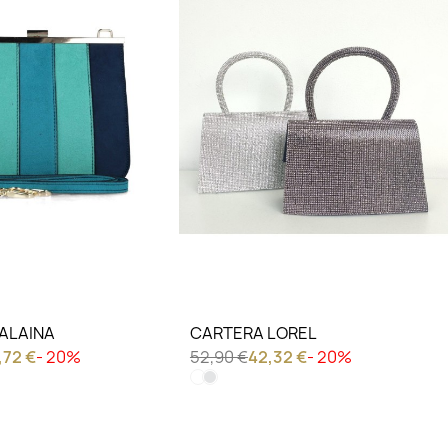
IERO VER
LO QUIERO VER
ALAINA
CARTERA LOREL
,72 €
- 20%
52,90 €
42,32 €
- 20%