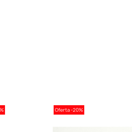
0%
Oferta
-20%