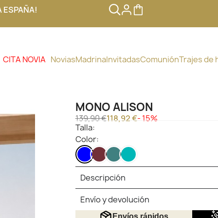
A ESPAÑA!
CITA NOVIA
Novias
Madrina
Invitadas
Comunión
Trajes de
MONO ALISON
139,90 €
118,92 €
- 15%
Talla:
Color:
AZUL
VINO
AZUL
VERDE
PETROLEO
AGUA
OSCURO
Descripción
Envío y devolución
Envíos rápidos